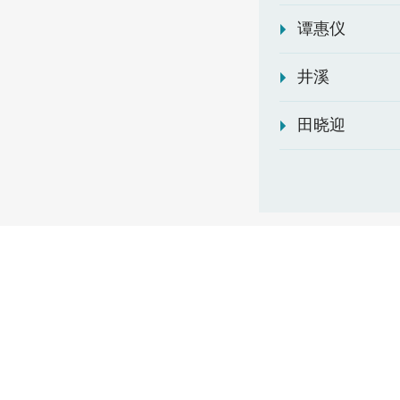
谭惠仪
井溪
田晓迎