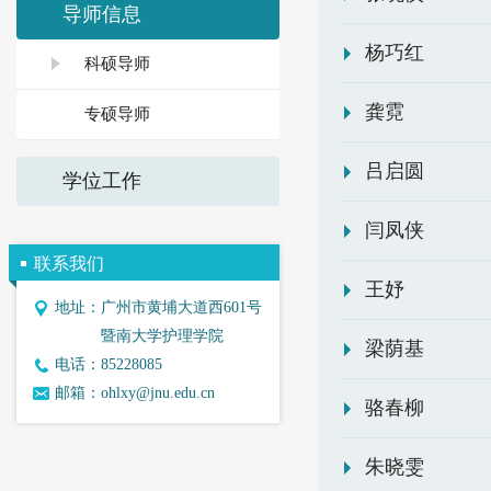
导师信息
杨巧红
科硕导师
龚霓
专硕导师
吕启圆
学位工作
闫凤侠
联系我们
王妤
地址：
广州市黄埔大道西601号
暨南大学护理学院
梁荫基
电话：
85228085
邮箱：
ohlxy@jnu.edu.cn
骆春柳
朱晓雯