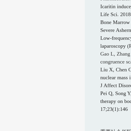
Icaritin induc
Life Sci. 201
Bone Marrow 
Severe Asher
Low-frequency 
laparoscopy (
Gao L, Zhang X
congruence sc
Liu X, Chen G
nuclear mass i
J Affect Diso
Pei Q, Song Y
therapy on bo
17;23(1):146