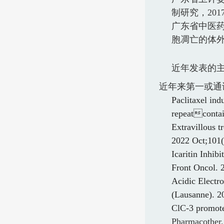
制研究，
201
广东省中医
胞凋亡的体
近年发表的
近年来第一或通
Paclitaxel ind
repeatcontai
Extravillous t
2022 Oct;101
Icaritin Inhi
Front Oncol. 
Acidic Electro
(Lausanne). 2
ClC-3 promotes
Pharmacother.