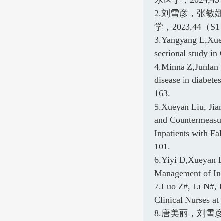
2.
刘雪彦，张敏
学，
2023,44
（
S1
3.Yangyang L,Xueya
sectional study i
4.Minna Z,Junlan Y
disease in diabete
163.
5.Xueyan Liu, Jia
and Countermeasu
Inpatients with F
101.
6.Yiyi D,Xueyan Li
Management of Int
7.Luo Z#, Li N#, H
Clinical Nurses at
8.唐美丽，刘雪