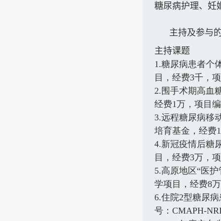
糖尿病护理、妊
主持及参与
主持课题
1.
糖尿病患者个
目，经费
3
千，项
2.
围手术期高血
经费
1
万，项目编
3.
远程糖尿病移
培育基金，经费
1
4.
新冠疫情后糖
目，经费
3
万，项
5.
高原地区“医护
学项目，经费
8
万
6.
住院
2
型糖尿病
号：
CMAPH-NRI