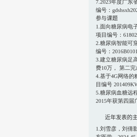
7.2023
年度广东
编号：
gdshsxh20
参与课题
1.
面向糖尿病电
项目编号：
61802
2.
糖尿病智能可
编号：
2016B010
3.
建立糖尿病足
费
10
万， 第二
4.
基于
4G
网络的
目编号
201409K
5.
糖尿病血糖远
2015
年获第四届
近年发表的
1.
刘雪彦，刘倩
东医学，
2024,45