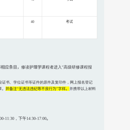
40
考试
择相应条目
，
修读
护理学
课程者进入“高级研修课程报
业证书、学位证书等证件的原件及复印件，网上报名登记
章，
并备注“无违法违纪等不良行为”字样。
并携带以上材料
00-11:30，
下午
14:30-17:00
。