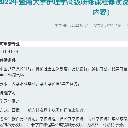
2022年暨南大学护理学高级研修课程修读说明
内容）
发布时间：2022-07-07
发布人：护理学院
可申请专业
学（
101100
）
修读
条件
中国共产党的领导，拥护社会主义制度，品德良好，遵纪守法，诚实守信
学术不端行为。
要求：大学本科毕业，
学士学位满
3
年者优先。
课程学习
学习年限
2
年。
方式：
面授，
一般安排在周末或工作日晚上进行
。
考查：按百分制评定，学位课程（含公共学位课和专业学位课）单科成绩
达到
75
分及以上；非学位课程单科成绩
60
分
及以上为
及格，可获得学分。