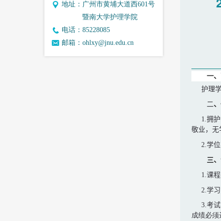
地址：
广州市黄埔大道西601号
暨南大学护理学院
电话：
85228085
邮箱：
ohlxy@jnu.edu.cn
一、
护理
二
、
1.
拥护
敬业，无
2.
学位
三、
1.
课程
2.
学习
3.
考试
成绩必须