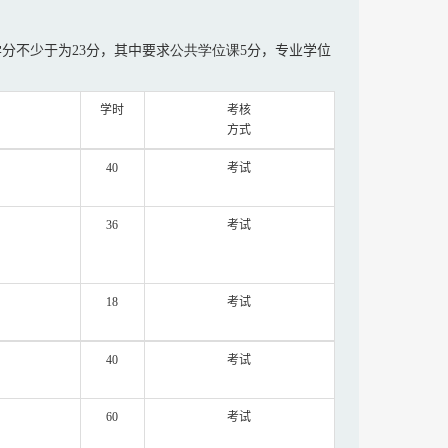
学分不少于为
23
分，其中
要求
公共学位课
5
分，专业学位
学时
考核
方式
40
考试
36
考试
18
考试
40
考试
60
考试