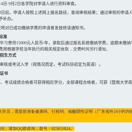
14
日
-9
月
2
日各学院对申请人进行资料审查。
3
日前，申请人按照上述网上报名路径，查询审核结果；通过审核的申请
予补办。
校将对已成功缴纳学费的申请者发放修读通知书。
标准
学习费用
15000
元人民币
/
年，录取后通过报名系统缴纳学费，逾期未缴纳
费用根据学校
当年执行的相关规定
收取，交费时间另行通知。
招生方式
审核或考试入学（视情况而定，考试科目初定为英语）
。
证书
勤、考试成绩合格者可获得相应学分，全部课程合格者，可获《暨南大学
确认学员，需提前准备健康码、行程码、核酸阴性证明（广东省外24小时内
疑问，请加QQ群咨询，群号：825855824。