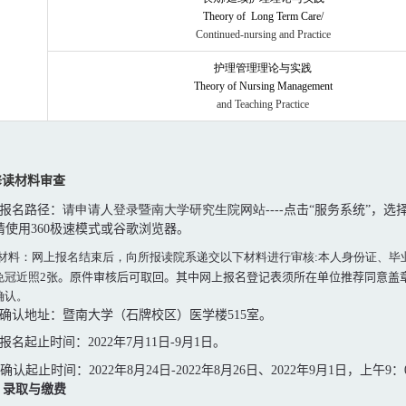
Theory of Long Term Care/
Continued-nursing and Practice
护理管理理论与实践
Theory of Nursing Management
and Teaching Practice
修读
材料审查
报名路径
：
请申请人登录暨南大学研究生院网站
----
点击“服务系统”，选
请使用
360
极速模式或谷歌浏览器
。
材料：网上报名结束后，向所报读院系递交以下材料进行审核
:
本人身份证、毕
免冠近照
2
张。
原件审核后可取回。其中网上报名登记表须所在单位推荐同意盖
确认。
确认地址：暨南大学（石牌校区）医学楼
515
室。
报名起止时间：
2022
年
7
月
11
日
-9
月
1
日。
确认起止时间：
2022
年
8
月
24
日
-2022
年
8
月
26
日、
2022
年
9
月
1
日，上午
9
：
、录取与缴费