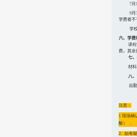
7
月
9
月
学费者不
学
六、学费
课程
费，其余
七、
材料
八、
出
注意：
1.现场
酸） 。
2. 如有