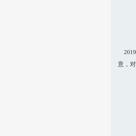
201
意，对