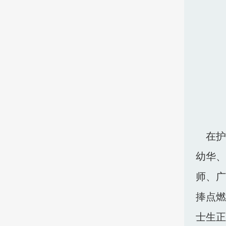
在护理
幼华、
师、广
捧点燃
士生正