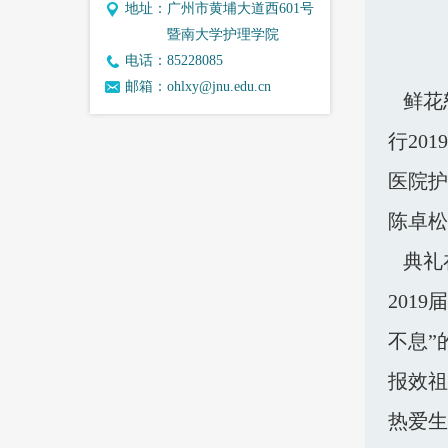
地址：
广州市黄埔大道西601号
暨南大学护理学院
电话：
85228085
邮箱：
ohlxy@jnu.edu.cn
鲜花怒
行20
医院护
陈卓松
典礼
201
不息”
报效祖
热爱生