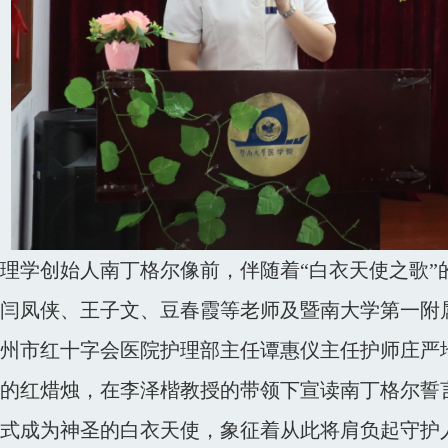
学创始人南丁格尔像前，伴随着“白衣天使之歌”
闫凤侠、王子文、豆春霞等老师及暨南大学第一附
州市红十字会医院护理部主任谭惠仪主任护师庄严
的红焟烛，在李泽楷教授的带领下宣读南丁格尔誓
式成为神圣的白衣天使，象征着从此将肩负起守护